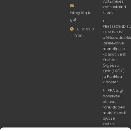
võltsimises
kahtlustatud
klienti
info@btq.le
gal
PRETSEDENDIT
E–R: 9:00
OTSUSTUS:
– 18:00
põhiseaduslik
järelevalve
menetlusse
kaasati Eesti
Kristliku
Õigeusu
Kirik (EKÕK)
ja Pühtitsa
klooster
PPA tegi
positiivse
otsuse,
rahuldades
meie kliendi
ajutise
kaitse
taotluse