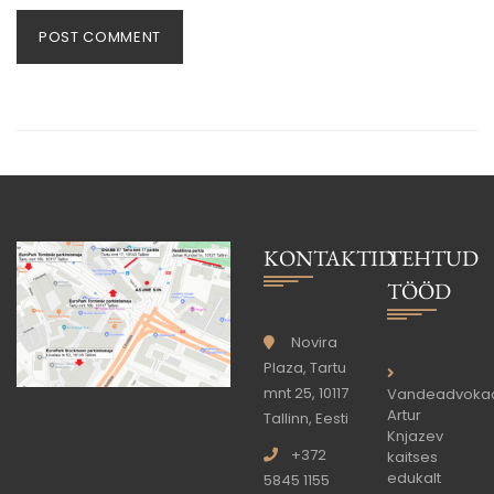
KONTAKTID
TEHTUD
TÖÖD
Novira
Plaza, Tartu
mnt 25, 10117
Vandeadvoka
Artur
Tallinn, Eesti
Knjazev
+372
kaitses
edukalt
5845 1155