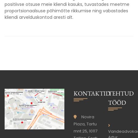
positiivse otsuse meie kliendi kasuks, tuvastades meetme
proportsionaalsuse põhimõtte rikkumise ning vabastades
kliendi arvelduskontod aresti alt.
KONTAKTID
TEHTUD
TÖÖD
Novira
Plaza, Tartu
mnt 25, 10117
Vandeadvoka
Artur