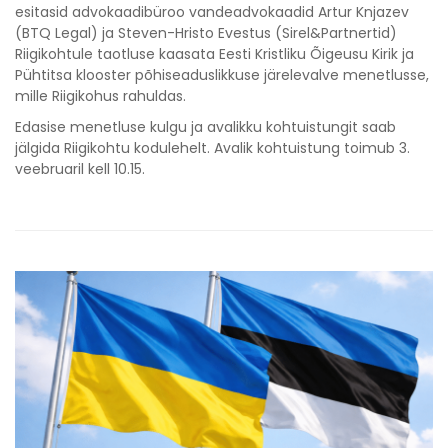
esitasid advokaadibüroo vandeadvokaadid Artur Knjazev
(BTQ Legal) ja Steven-Hristo Evestus (Sirel&Partnertid)
Riigikohtule taotluse kaasata Eesti Kristliku Õigeusu Kirik ja
Pühtitsa klooster põhiseaduslikkuse järelevalve menetlusse,
mille Riigikohus rahuldas.
Edasise menetluse kulgu ja avalikku kohtuistungit saab
jälgida Riigikohtu kodulehelt. Avalik kohtuistung toimub 3.
veebruaril kell 10.15.