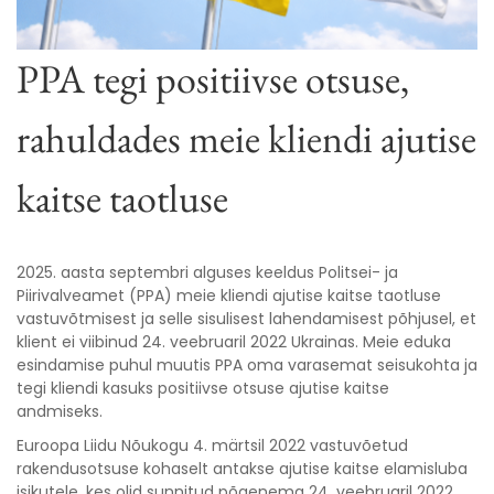
PPA tegi positiivse otsuse,
rahuldades meie kliendi ajutise
kaitse taotluse
2025. aasta septembri alguses keeldus Politsei- ja
Piirivalveamet (PPA) meie kliendi ajutise kaitse taotluse
vastuvõtmisest ja selle sisulisest lahendamisest põhjusel, et
klient ei viibinud 24. veebruaril 2022 Ukrainas. Meie eduka
esindamise puhul muutis PPA oma varasemat seisukohta ja
tegi kliendi kasuks positiivse otsuse ajutise kaitse
andmiseks.
Euroopa Liidu Nõukogu 4. märtsil 2022 vastuvõetud
rakendusotsuse kohaselt antakse ajutise kaitse elamisluba
isikutele, kes olid sunnitud põgenema 24. veebruaril 2022