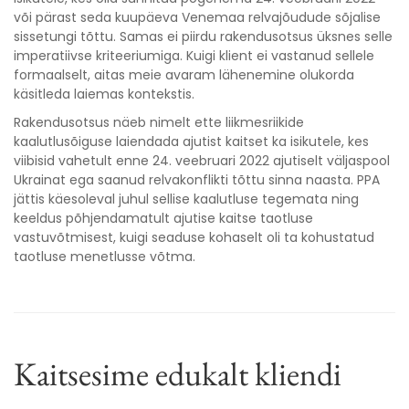
või pärast seda kuupäeva Venemaa relvajõudude sõjalise
sissetungi tõttu. Samas ei piirdu rakendusotsus üksnes selle
imperatiivse kriteeriumiga. Kuigi klient ei vastanud sellele
formaalselt, aitas meie avaram lähenemine olukorda
käsitleda laiemas kontekstis.
Rakendusotsus näeb nimelt ette liikmesriikide
kaalutlusõiguse laiendada ajutist kaitset ka isikutele, kes
viibisid vahetult enne 24. veebruari 2022 ajutiselt väljaspool
Ukrainat ega saanud relvakonflikti tõttu sinna naasta. PPA
jättis käesoleval juhul sellise kaalutluse tegemata ning
keeldus põhjendamatult ajutise kaitse taotluse
vastuvõtmisest, kuigi seaduse kohaselt oli ta kohustatud
taotluse menetlusse võtma.
Kaitsesime edukalt kliendi