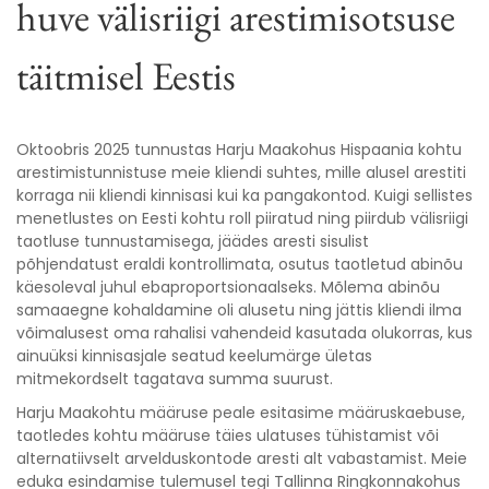
huve välisriigi arestimisotsuse
täitmisel Eestis
Oktoobris 2025 tunnustas Harju Maakohus Hispaania kohtu
arestimistunnistuse meie kliendi suhtes, mille alusel arestiti
korraga nii kliendi kinnisasi kui ka pangakontod. Kuigi sellistes
menetlustes on Eesti kohtu roll piiratud ning piirdub välisriigi
taotluse tunnustamisega, jäädes aresti sisulist
põhjendatust eraldi kontrollimata, osutus taotletud abinõu
käesoleval juhul ebaproportsionaalseks. Mõlema abinõu
samaaegne kohaldamine oli alusetu ning jättis kliendi ilma
võimalusest oma rahalisi vahendeid kasutada olukorras, kus
ainuüksi kinnisasjale seatud keelumärge ületas
mitmekordselt tagatava summa suurust.
Harju Maakohtu määruse peale esitasime määruskaebuse,
taotledes kohtu määruse täies ulatuses tühistamist või
alternatiivselt arvelduskontode aresti alt vabastamist. Meie
eduka esindamise tulemusel tegi Tallinna Ringkonnakohus