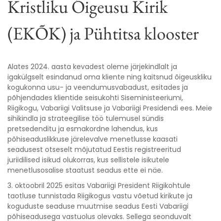
Kristliku Õigeusu Kirik
(EKÕK) ja Pühtitsa klooster
Alates 2024. aasta kevadest oleme järjekindlalt ja
igakülgselt esindanud oma kliente ning kaitsnud õigeuskliku
kogukonna usu- ja veendumusvabadust, esitades ja
põhjendades klientide seisukohti Siseministeeriumi,
Riigikogu, Vabariigi Valitsuse ja Vabariigi Presidendi ees. Meie
sihikindla ja strateegilise töö tulemusel sündis
pretsedenditu ja esmakordne lahendus, kus
põhiseaduslikkuse järelevalve menetlusse kaasati
seadusest otseselt mõjutatud Eestis registreeritud
juriidilised isikud olukorras, kus sellistele isikutele
menetlusosalise staatust seadus ette ei näe.
3. oktoobril 2025 esitas Vabariigi President Riigikohtule
taotluse tunnistada Riigikogus vastu võetud kirikute ja
koguduste seaduse muutmise seadus Eesti Vabariigi
põhiseadusega vastuolus olevaks. Sellega seonduvalt