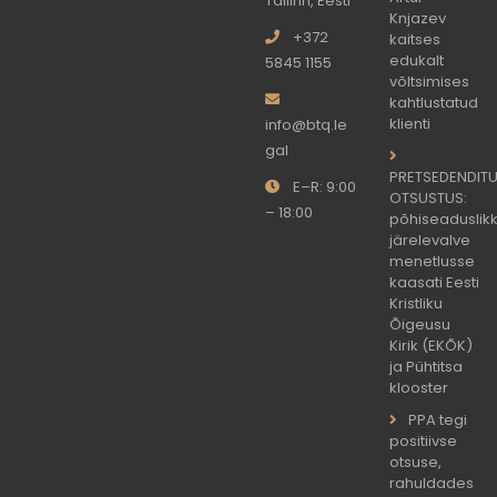
Tallinn, Eesti
Knjazev
+372
kaitses
edukalt
5845 1155
võltsimises
kahtlustatud
klienti
info@btq.le
gal
PRETSEDENDIT
E–R: 9:00
OTSUSTUS:
– 18:00
põhiseaduslik
järelevalve
menetlusse
kaasati Eesti
Kristliku
Õigeusu
Kirik (EKÕK)
ja Pühtitsa
klooster
PPA tegi
positiivse
otsuse,
rahuldades