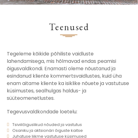
Teenused
Tegeleme kõikide põhiliste vaidluste
lahendamisega, mis hõlmavad endas peamisi
õigusvaldkondi. Enamasti oleme nõustanud ja
esindanud kliente kommertsvaidlustes, kuid üha
enam aitame kliente ka isiklike nõuete ja vastutuse
küsimustes, sealhulgas haldus- ja
süüteomenetlustes.
Tegevusvaldkondade loetelu:
Tsiviilõiguslikud nõuded ja vastutus
Osaniku ja aktsionäri õiguste kaitse
Juhatuse liikme vastutuse küsimused