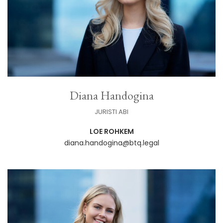
Diana Handogina
JURISTI ABI
LOE ROHKEM
diana.handogina@btq.legal