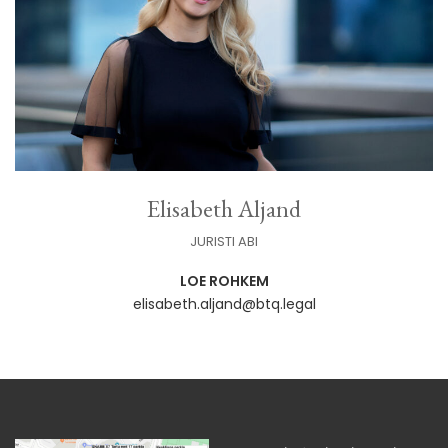
Elisabeth Aljand
JURISTI ABI
LOE ROHKEM
elisabeth.aljand@btq.legal