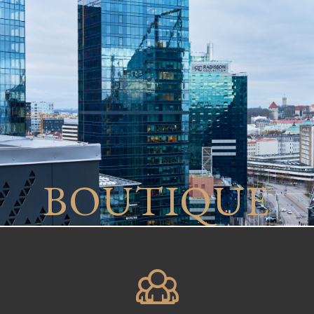
B
O
U
T
I
Q
U
E
L
E
G
A
L