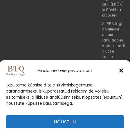
Kirik (EKÕK)
ja Pühtitsa
klooster
PPA tegi
positiivse
otsuse,
rahuldades
meie kliendi
ajutise
kaitse
taotluse
Hindame teie privaatsust
Kaitsesime
edukalt
Kasutame küpsiseid teie sirvimiskogemuse
kliendi huve
parandamiseks, isikupärastatud reklaamide või sisu
välisriigi
esitamiseks ja liikluse analüüsimiseks. Klõpsates "Nõustun",
arestimisotsu
nõustute küpsiste kasutamisega.
täitmisel
Eestis
NÕUSTUN