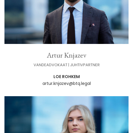
Artur Knjazev
VANDEADVOKAAT | JUHTIVPARTNER
LOE ROHKEM
artur.knjazev@btq.legal