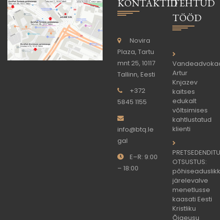
KONTAKTID
TEHTUD
TÖÖD
Novira
Plaza, Tartu
mnt 25, 10117
Vandeadvoka
Artur
Tallinn, Eesti
Knjazev
+372
kaitses
edukalt
5845 1155
võltsimises
kahtlustatud
klienti
info@btq.le
gal
PRETSEDENDIT
E–R: 9:00
OTSUSTUS:
– 18:00
põhiseaduslik
järelevalve
menetlusse
kaasati Eesti
Kristliku
Õigeusu