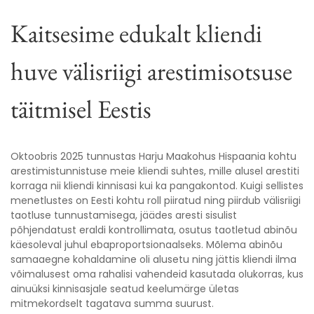
Kaitsesime edukalt kliendi
huve välisriigi arestimisotsuse
täitmisel Eestis
Oktoobris 2025 tunnustas Harju Maakohus Hispaania kohtu
arestimistunnistuse meie kliendi suhtes, mille alusel arestiti
korraga nii kliendi kinnisasi kui ka pangakontod. Kuigi sellistes
menetlustes on Eesti kohtu roll piiratud ning piirdub välisriigi
taotluse tunnustamisega, jäädes aresti sisulist
põhjendatust eraldi kontrollimata, osutus taotletud abinõu
käesoleval juhul ebaproportsionaalseks. Mõlema abinõu
samaaegne kohaldamine oli alusetu ning jättis kliendi ilma
võimalusest oma rahalisi vahendeid kasutada olukorras, kus
ainuüksi kinnisasjale seatud keelumärge ületas
mitmekordselt tagatava summa suurust.