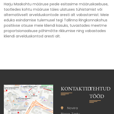
Harju Maakohtu määruse peale esitasime määruskaebuse,
taotledes kohtu määruse täies ulatuses tühistamist või
alternatiivselt arvelduskontode aresti alt vabastamist. Meie
eduka esindamise tulemusel tegi Tallinna Ringkonnakohus
positiivse otsuse meie kliendi kasuks, tuvastades meetme
proportsionaalsuse põhimõtte rikkumise ning vabastades
kliendi arvelduskontod aresti alt.
KONTAKTID
TEHTUD
TÖÖD
Novira
Plaza, Tartu