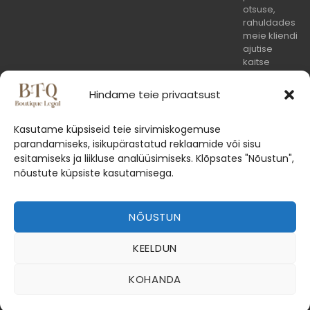
otsuse,
rahuldades
meie kliendi
ajutise
kaitse
taotluse
Hindame teie privaatsust
Kaitsesime
edukalt
Kasutame küpsiseid teie sirvimiskogemuse
kliendi huve
parandamiseks, isikupärastatud reklaamide või sisu
välisriigi
esitamiseks ja liikluse analüüsimiseks. Klõpsates "Nõustun",
arestimisotsu
nõustute küpsiste kasutamisega.
täitmisel
Eestis
NÕUSTUN
KEELDUN
© 2026 Boutique Legal OÜ
KOHANDA