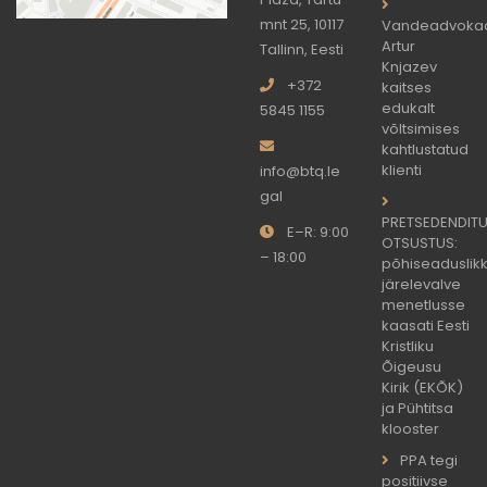
mnt 25, 10117
Vandeadvoka
Artur
Tallinn, Eesti
Knjazev
+372
kaitses
edukalt
5845 1155
võltsimises
kahtlustatud
klienti
info@btq.le
gal
PRETSEDENDIT
E–R: 9:00
OTSUSTUS:
– 18:00
põhiseaduslik
järelevalve
menetlusse
kaasati Eesti
Kristliku
Õigeusu
Kirik (EKÕK)
ja Pühtitsa
klooster
PPA tegi
positiivse