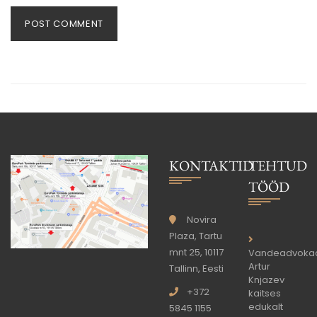
KONTAKTID
TEHTUD
TÖÖD
Novira
Plaza, Tartu
mnt 25, 10117
Vandeadvoka
Artur
Tallinn, Eesti
Knjazev
+372
kaitses
edukalt
5845 1155