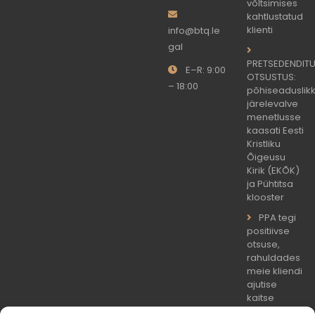
võltsimises
kahtlustatud
klienti
info@btq.le
gal
PRETSEDENDIT
E–R: 9:00
OTSUSTUS:
– 18:00
põhiseaduslik
järelevalve
menetlusse
kaasati Eesti
Kristliku
Õigeusu
Kirik (EKÕK)
ja Pühtitsa
klooster
PPA tegi
positiivse
otsuse,
rahuldades
meie kliendi
ajutise
kaitse
taotluse